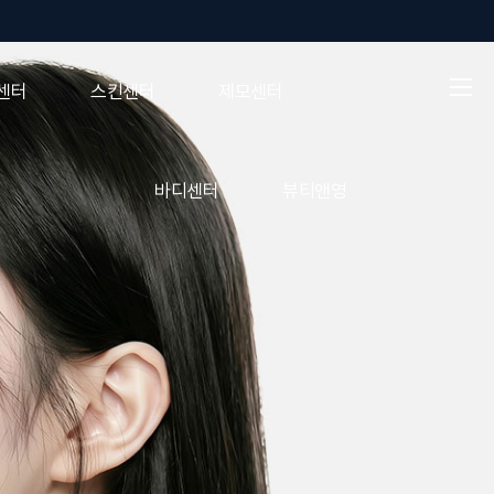
로그인
회원가입
센터
스킨센터
제모센터
바디센터
뷰티앤영